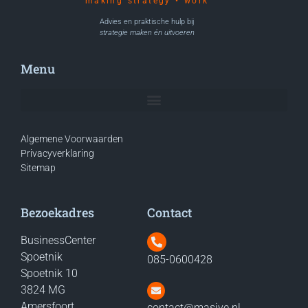
making strategy • work
Advies en praktische hulp bij
strategie maken én uitvoeren
Menu
Algemene Voorwaarden
Privacyverklaring
Sitemap
Bezoekadres
Contact
BusinessCenter
Spoetnik
085-0600428
Spoetnik 10
3824 MG
Amersfoort
contact@masive.nl