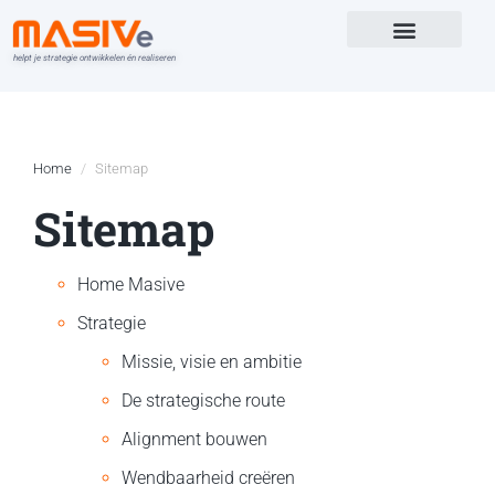
helpt je strategie ontwikkelen én realiseren
Versterk in
Home
Sitemap
Sitemap
Home Masive
Strategie
Missie, visie en ambitie
De strategische route
Alignment bouwen
Wendbaarheid creëren