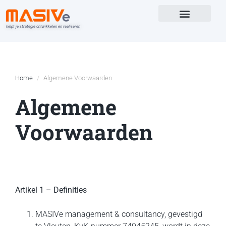
helpt je strategie ontwikkelen én realiseren
Versterk in
Home
Algemene Voorwaarden
Algemene
Voorwaarden
Artikel 1 – Definities
MASIVe management & consultancy, gevestigd