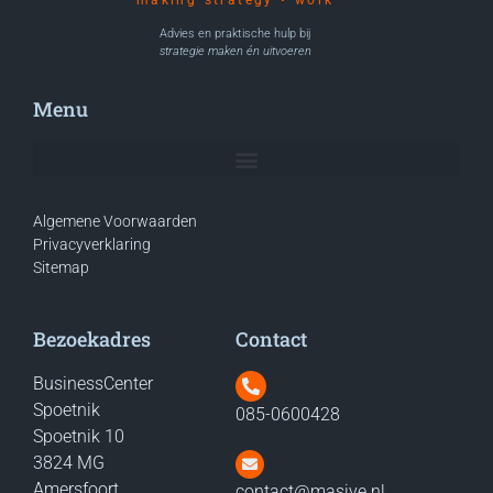
making strategy • work
Advies en praktische hulp bij
strategie maken én uitvoeren
Menu
Algemene Voorwaarden
Privacyverklaring
Sitemap
Bezoekadres
Contact
BusinessCenter
Spoetnik
085-0600428
Spoetnik 10
3824 MG
Amersfoort
contact@masive.nl