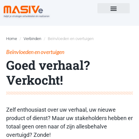
helpt je strategie ontwikkelen én realiseren
Versterk in
Home
Verbinden
Beïnvloeden en overtuigen
Beïnvloeden en overtuigen
Goed verhaal?
Verkocht!
Zelf enthousiast over uw verhaal,
uw nieuwe
product of dienst
? Maar uw
stakeholders
hebben er
totaal geen oren naar of zijn allesbehalve
overtuigd? Zonde!