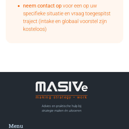
neem contact op
voor een op uw
specifieke situatie en vraag toegespitst
traject (intake en globaal voorstel zijn
kosteloos)
making strategy • work
Advies en praktische hulp bij
strategie maken én uitvoeren
Menu