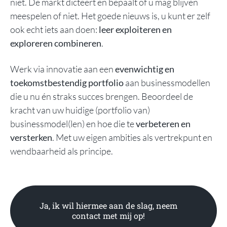
niet. De markt dicteert en bepaalt of u mag blijven
meespelen of niet. Het goede nieuws is, u kunt er zelf
ook echt iets aan doen:
leer
exploiteren en
exploreren
combineren
.
Werk via innovatie aan een
evenwichtig en
toekomstbestendig portfolio
aan businessmodellen
die u nu én straks succes brengen. Beoordeel de
kracht van uw huidige (portfolio van)
businessmodel(len) en hoe die te
verbeteren en
versterken
. Met uw eigen
ambities als vertrekpunt
en
wendbaarheid
als principe.
Ja, ik wil hiermee aan de slag, neem
contact met mij op!