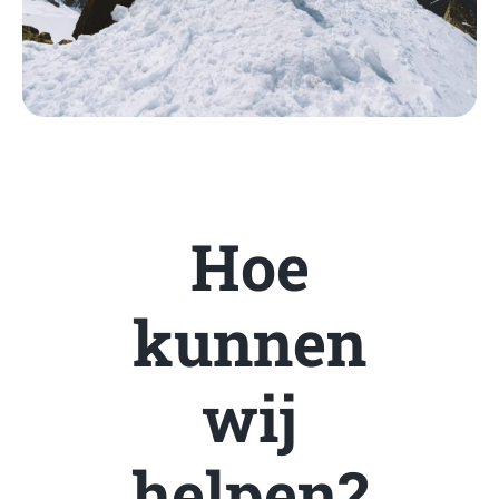
Hoe
kunnen
wij
helpen?