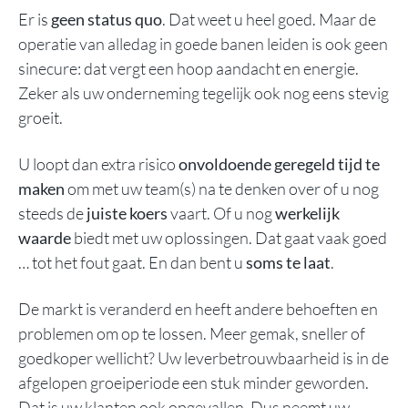
Er is
geen status quo
. Dat weet u heel goed. Maar de
operatie van alledag in goede banen leiden is ook geen
sinecure: dat vergt een hoop aandacht en energie.
Zeker als uw onderneming tegelijk ook nog eens stevig
groeit.
U loopt dan extra risico
onvoldoende geregeld tijd te
maken
om met uw team(s) na te denken over of u nog
steeds de
juiste koers
vaart. Of u nog
werkelijk
waarde
biedt met uw oplossingen. Dat gaat vaak goed
… tot het fout gaat. En dan bent u
soms te laat
.
De markt is veranderd en heeft andere behoeften en
problemen om op te lossen. Meer gemak, sneller of
goedkoper wellicht? Uw leverbetrouwbaarheid is in de
afgelopen groeiperiode een stuk minder geworden.
Dat is uw klanten ook opgevallen. Dus neemt uw