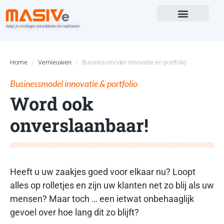
helpt je strategie ontwikkelen én realiseren
Versterk in
Home
Vernieuwen
Businessmodel innovatie en portfolio
Businessmodel innovatie & portfolio
Word ook
onverslaanbaar!
Heeft u uw zaakjes goed voor elkaar nu? Loopt
alles op rolletjes en zijn uw klanten net zo blij als uw
mensen? Maar toch … een ietwat onbehaaglijk
gevoel over hoe lang dit zo blijft?