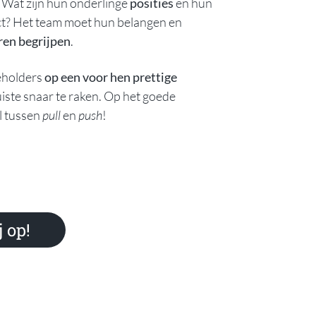
 Wat zijn hun onderlinge
posities
en hun
ct? Het
team
moet hun belangen en
ren begrijpen
.
keholders
op een voor hen prettige
uiste snaar te raken. Op het goede
l tussen
pull
en
push
!
 op!