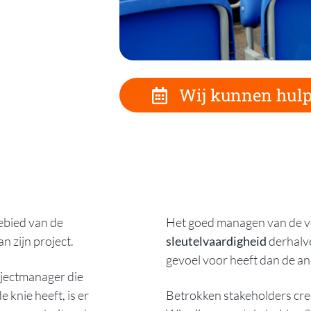
Wij kunnen hulp
gebied van de
Het goed managen van de ve
an zijn project.
sleutelvaardigheid
derhalv
gevoel voor heeft dan de an
ojectmanager die
 knie heeft, is er
Betrokken stakeholders creë