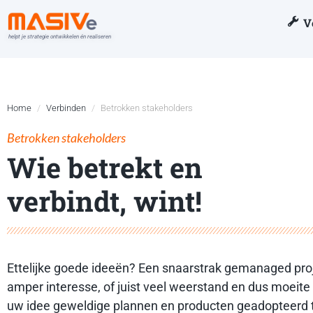
V
helpt je strategie ontwikkelen én realiseren
Home
Verbinden
Betrokken stakeholders
Betrokken stakeholders
Wie betrekt en
verbindt, wint!
Ettelijke goede
ideeën
? Een snaarstrak
gemanaged pro
amper interesse, of juist veel weerstand en dus moeit
uw idee geweldige plannen en producten geadopteerd t