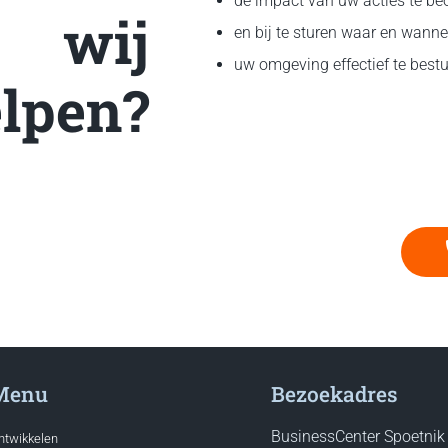
de impact van uw acties te b
wij
en bij te sturen waar en wanne
uw omgeving effectief te best
lpen?
Menu
Bezoekadres
BusinessCenter Spoetnik
ntwikkelen