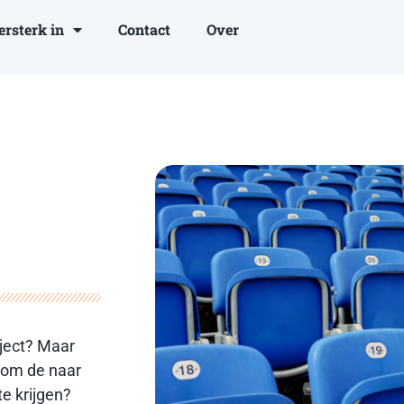
ersterk in
Contact
Over
ject
? Maar
e om de naar
e krijgen?