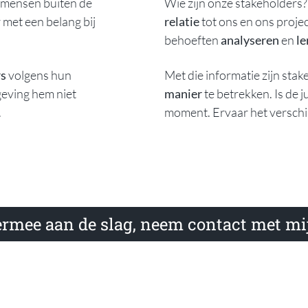
: mensen buiten de
Wie zijn onze stakeholders?
met een belang bij
relatie
tot ons en ons proje
behoeften
analyseren
en
le
rs
volgens hun
Met die informatie zijn sta
geving hem niet
manier
te betrekken. Is de j
.
moment. Ervaar het verschi
iermee aan de slag, neem contact met mij