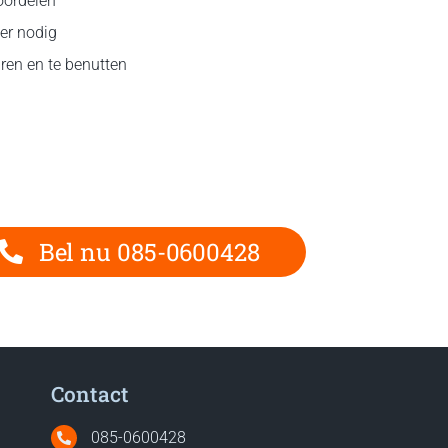
eoordelen
er nodig
uren en te benutten
Bel nu 085-0600428
Contact
085-0600428