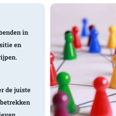
benden in
itie en
ijpen.
 de juiste
 betrekken
ieven.