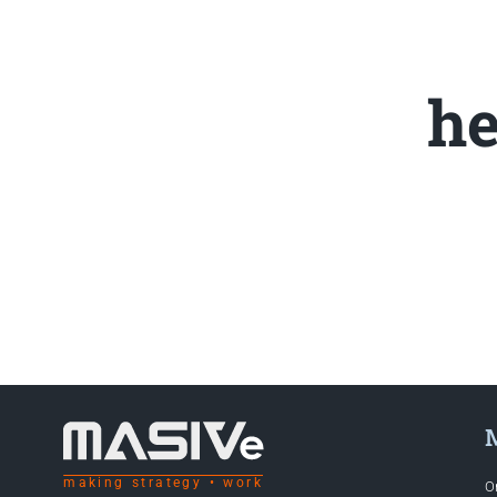
he
making strategy • work
O